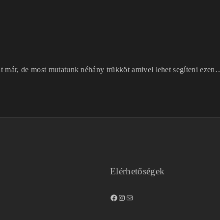
lt már, de most mutatunk néhány trükköt amivel lehet segíteni ezen
Elérhetőségek
Facebook
Instagram
Mail