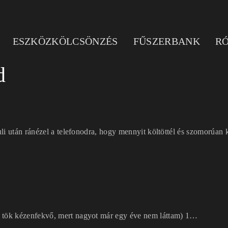
ESZKÖZKÖLCSÖNZÉS
FŰSZERBANK
R
d
i után ránézel a telefonodra, hogy mennyit költöttél és szomorúan k
 tök kézenfekvő, mert nagyot már egy éve nem láttam) 1
…