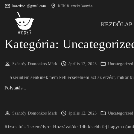
S
koretkor1@gmail.com
KTK 8. emelet konyha
k
i
KEZDŐLAP
p
t
Kategória:
Uncategorize
o
c
o
Szántóy Domonkos Márk
április 12, 2023
Uncategorized
n
t
Szerintem senkinek nem kell ecsetelnem azt az erzést, mikor bul
e
"
Folytatás...
n
P
t
l
a
Szántóy Domonkos Márk
április 12, 2023
Uncategorized
z
Rizses hús 1 személyre: Hozzávalók: 1db kisebb fej hagyma (ami
m