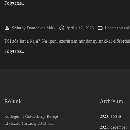
a
"
Folytatás...
a
R
d
i
á
z
Szántóy Domonkos Márk
április 12, 2023
Uncategorized
s
s
Túl sós lett a kaja? Na igen, szerintem mindannyiunkkal előfordu
k
e
i
s
"
Folytatás...
s
h
J
o
ú
a
k
s
v
o
1
í
s
s
t
–
z
h
Rólunk
Archívum
a
e
a
v
m
t
2023. április
Kollégiumi Öntevékeny Recept
a
é
ó
Elkészítő Társaság 2013 óta.
g
2021. december
l
m