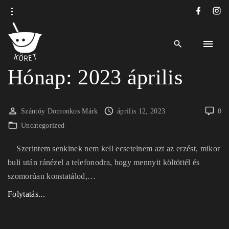
S
f
i
a
n
k
c
s
e
t
i
b
a
o
g
o
r
p
k
a
m
t
Hónap:
2023 április
o
c
o
Szántóy Domonkos Márk
április 12, 2023
0
n
Uncategorized
t
e
Szerintem senkinek nem kell ecsetelnem azt az erzést, mikor
n
buli után ránézel a telefonodra, hogy mennyit költöttél és
t
szomorúan konstatálod,
…
"
Folytatás...
P
l