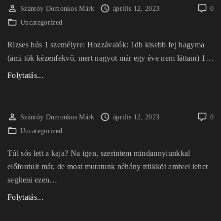
a
Szántóy Domonkos Márk
április 12, 2023
0
z
Uncategorized
m
Rizses hús 1 személyre: Hozzávalók: 1db kisebb fej hagyma
a
(ami tök kézenfekvő, mert nagyot már egy éve nem láttam) 1
…
a
d
"
Folytatás...
á
R
s
i
k
z
Szántóy Domonkos Márk
április 12, 2023
0
i
s
Uncategorized
s
e
o
Túl sós lett a kaja? Na igen, szerintem mindannyiunkkal
s
k
előfordult már, de most mutatunk néhány trükköt amivel lehet
h
o
segíteni ezen
…
ú
s
s
"
Folytatás...
–
1
J
a